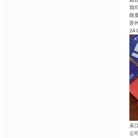
我
限
苏
24-
吴
公