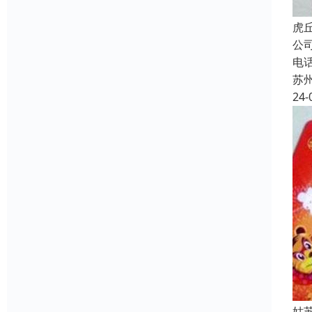
虎
公
电
苏
24-
姑