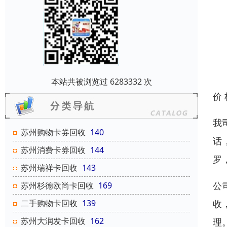
本站共被浏览过 6283332 次
价
我
苏州购物卡券回收
140
话
苏州消费卡券回收
144
罗
苏州瑞祥卡回收
143
公
苏州杉德欧尚卡回收
169
收
二手购物卡回收
139
苏州大润发卡回收
162
理