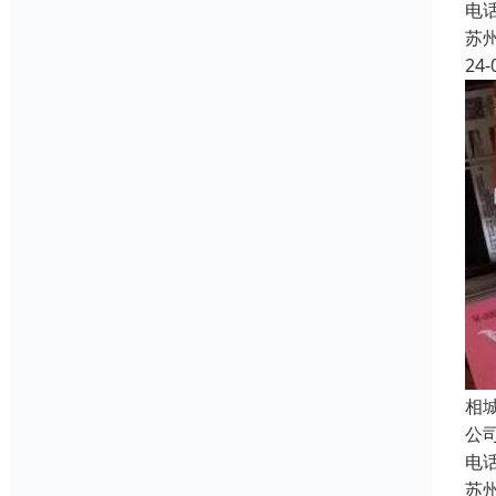
电
苏
24-
相
公
电
苏