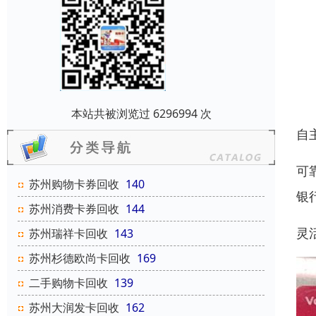
本站共被浏览过 6296994 次
自
可
苏州购物卡券回收
140
银
苏州消费卡券回收
144
灵
苏州瑞祥卡回收
143
苏州杉德欧尚卡回收
169
二手购物卡回收
139
苏州大润发卡回收
162