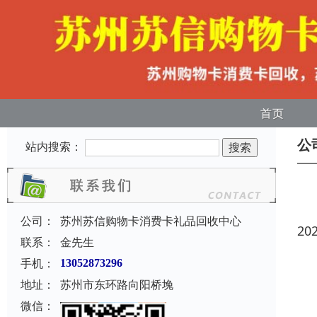
首页
公
站内搜索：
公司：
苏州苏信购物卡消费卡礼品回收中心
20
联系：
金先生
手机：
13052873296
地址：
苏州市东环路向阳桥堍
微信：