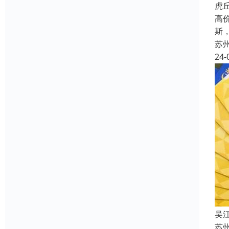
虎
高
斯
苏
24-
吴
苏