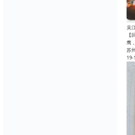
吴
【
鹰
苏
19-