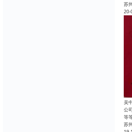
苏
20-
吴
公
等
苏
19-