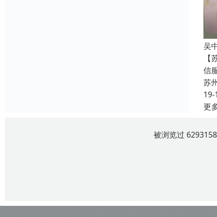
吴
【
信
苏
19-
更
被浏览过 6293