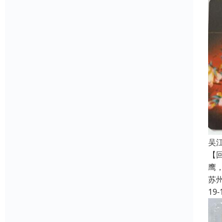
吴
【
鹰
苏
19-