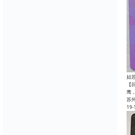
姑
【
鹰
苏
19-