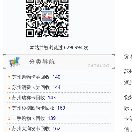
本站共被浏览过 6296994 次
价
苏
苏州购物卡券回收
140
资
苏州消费卡券回收
144
您
苏州瑞祥卡回收
143
际
苏州杉德欧尚卡回收
169
卡
二手购物卡回收
139
苏州大润发卡回收
162
信